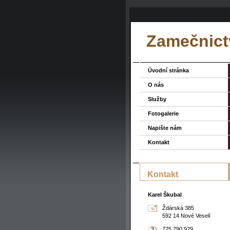
Zamečnictv
Úvodní stránka
O nás
Služby
Fotogalerie
Napište nám
Kontakt
Kontakt
Karel Škubal
Ždárská 385
592 14 Nové Veselí
725 790 929