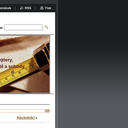
stránek
RSS
Tisk
at:
jnery,
tě a schody.
Následující