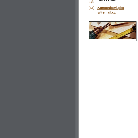
zamecnic
tvi.plot
y@email.
cz