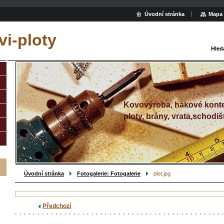
Úvodní stránka
Mapa 
i-ploty
Hled
Kovovýroba, hákové konte
ploty, brány, vrata,schodiš
Úvodní stránka
Fotogalerie: Fotogalerie
plot.jpg
Předchozí