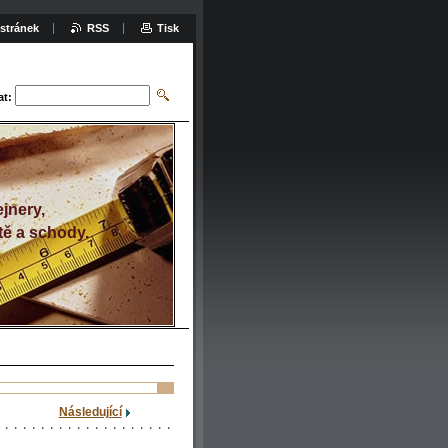
stránek
RSS
Tisk
at:
jnery,
tě a schody.
Následující