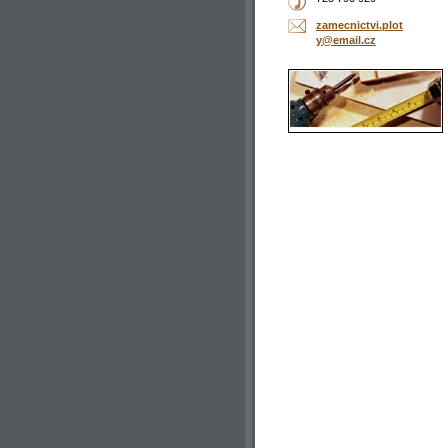
zamecnic
tvi.plot
y@email.
cz