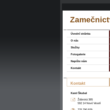
Zamečnictv
Úvodní stránka
O nás
Služby
Fotogalerie
Napište nám
Kontakt
Kontakt
Karel Škubal
Ždárská 385
592 14 Nové Veselí
725 790 929