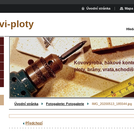
Úvodní stránka
Mapa 
i-ploty
Hled
Kovovýroba, hákové konte
ploty, brány, vrata,schodiš
Úvodní stránka
Fotogalerie: Fotogalerie
IMG_20200513_185544.jpg
Předchozí