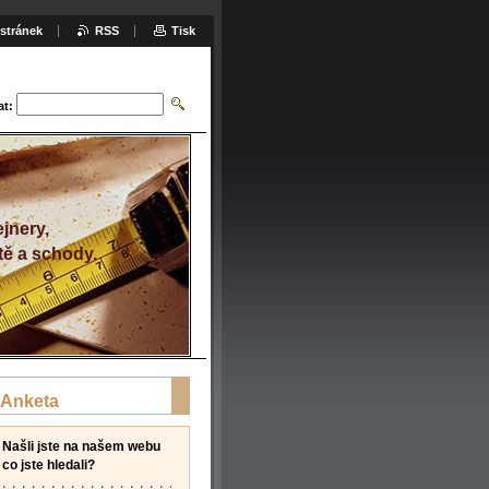
stránek
RSS
Tisk
at:
jnery,
tě a schody.
Anketa
Našli jste na našem webu
co jste hledali?