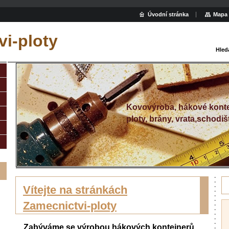
Úvodní stránka
Mapa 
i-ploty
Hled
Kovovýroba, hákové konte
ploty, brány, vrata,schodiš
Vítejte na stránkách
Zamecnictvi-ploty
Zabýváme se výrobou hákových kontejnerů