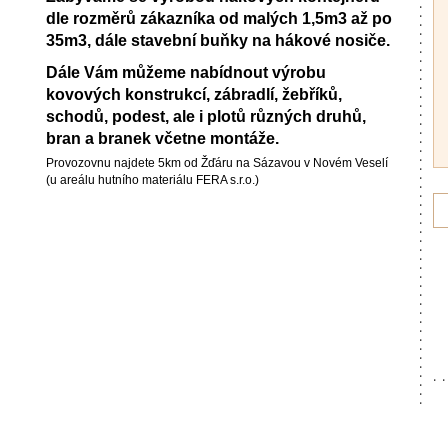
dle rozměrů zákazníka od malých 1,5m3 až po
35m3, dále stavební buňky na hákové nosiče.
Dále Vám můžeme nabídnout výrobu
kovových konstrukcí, zábradlí, žebříků,
schodů, podest, ale i plotů různých druhů,
bran a branek včetne montáže.
Provozovnu najdete 5km od Žďáru na Sázavou v Novém Veselí
(u areálu hutního materiálu FERA s.r.o.)