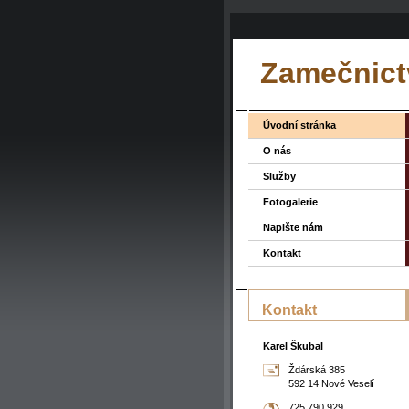
Zamečnictv
Úvodní stránka
O nás
Služby
Fotogalerie
Napište nám
Kontakt
Kontakt
Karel Škubal
Ždárská 385
592 14 Nové Veselí
725 790 929