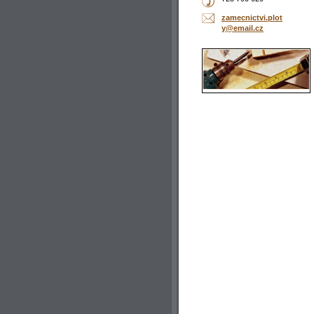
zamecnic
tvi.plot
y@email.
cz