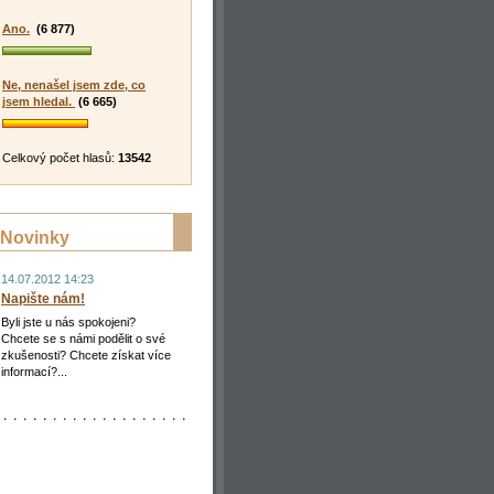
Ano.
(6 877)
Ne, nenašel jsem zde, co
jsem hledal.
(6 665)
Celkový počet hlasů:
13542
Novinky
14.07.2012 14:23
Napište nám!
Byli jste u nás spokojeni?
Chcete se s námi podělit o své
zkušenosti? Chcete získat více
informací?...